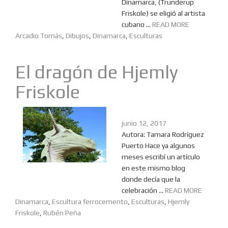
Dinamarca, (Trunderup
Friskole) se eligió al artista
cubano ...
READ MORE
Arcadio Tomás
,
Dibujos
,
Dinamarca
,
Esculturas
El dragón de Hjemly
Friskole
junio 12, 2017
Autora: Tamara Rodríguez
Puerto Hace ya algunos
meses escribí un artículo
en este mismo blog
donde decía que la
celebración ...
READ MORE
Dinamarca
,
Escultura ferrocemento
,
Esculturas
,
Hjemly
Friskole
,
Rubén Peña