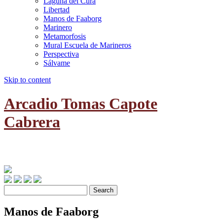
Laguna del Cura
Libertad
Manos de Faaborg
Marinero
Metamorfosis
Mural Escuela de Marineros
Perspectiva
Sálvame
Skip to content
Arcadio Tomas Capote
Cabrera
Escultor de Cienfuegos, Cuba.
Search
Manos de Faaborg