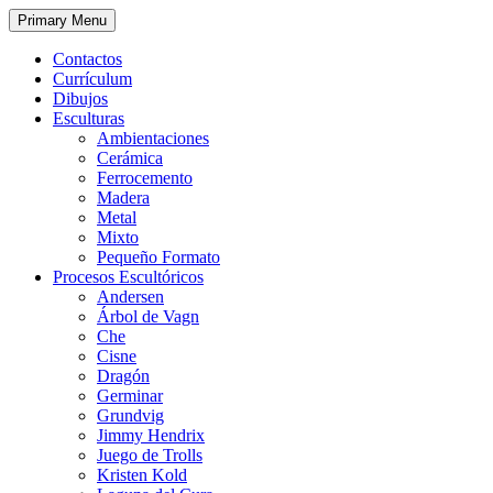
Primary Menu
Contactos
Currículum
Dibujos
Esculturas
Ambientaciones
Cerámica
Ferrocemento
Madera
Metal
Mixto
Pequeño Formato
Procesos Escultóricos
Andersen
Árbol de Vagn
Che
Cisne
Dragón
Germinar
Grundvig
Jimmy Hendrix
Juego de Trolls
Kristen Kold