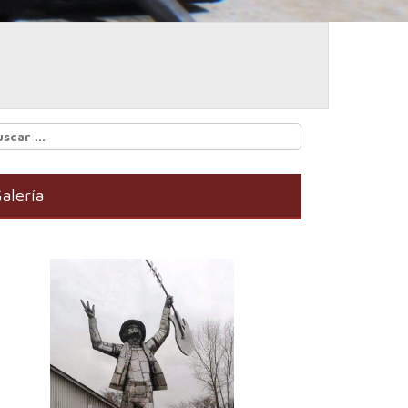
scar:
alería