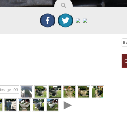
Bu
G
►