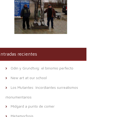
ntradas recientes
Odín y Grundtvig: el binomio perfecto
New art at our school
Los Mutantes: Incordiantes surrealismos
monumentarios
Midgard a punto de comer
Metamorfosis