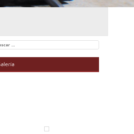
scar:
alería