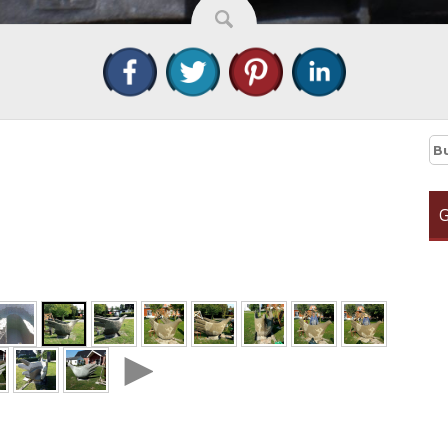
Bu
G
►